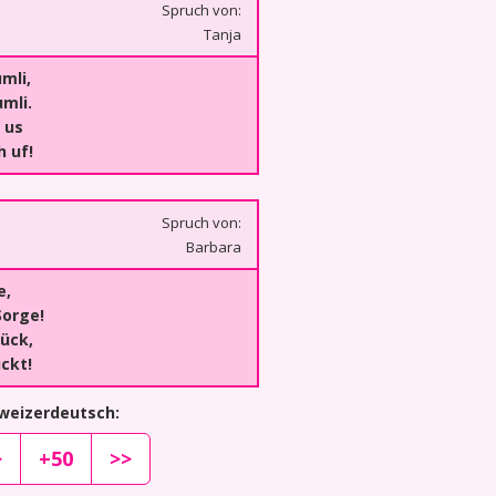
Spruch von:
Tanja
mli,
mli.
 us
 uf!
Spruch von:
Barbara
e,
Sorge!
lück,
ickt!
hweizerdeutsch:
>
+50
>>