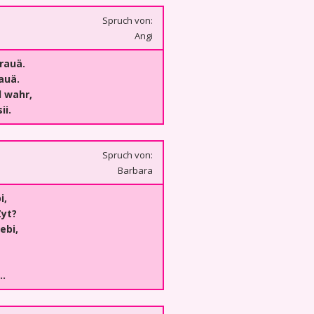
Spruch von:
Angi
trauä.
auä.
d wahr,
ii.
Spruch von:
Barbara
i,
Zyt?
ebi,
..