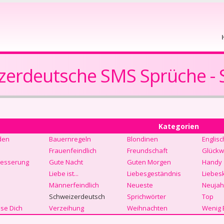
zerdeutsche SMS Sprüche - S
Kategorien
den
Bauernregeln
Blondinen
Englisc
Frauenfeindlich
Freundschaft
Glückw
Besserung
Gute Nacht
Guten Morgen
Handy
Liebe ist...
Liebesgeständnis
Liebes
Männerfeindlich
Neueste
Neujah
Schweizerdeutsch
Sprichwörter
Top
se Dich
Verzeihung
Weihnachten
Wenig 