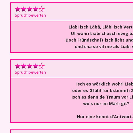
Spruch bewerten
Liäbi isch Läbä, Liäbi isch Ver
Uf wahri Liäbi chasch ewig b
Doch Fründschaft isch ächt un
und cha so vil me als Liäbi s
Spruch bewerten
Isch es wörklich wohri Lieb
oder es Gfühl für bstimmti 
Isch es denn de Traum vor Li
wo's nur im Märli git?
Nur eine kennt d'Antwort.