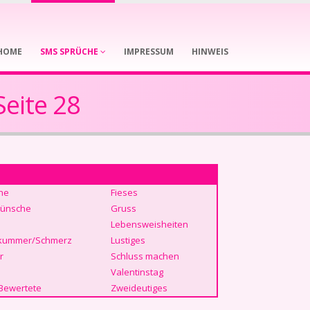
HOME
SMS SPRÜCHE
IMPRESSUM
HINWEIS
eite 28
he
Fieses
ünsche
Gruss
Lebensweisheiten
kummer/Schmerz
Lustiges
r
Schluss machen
Valentinstag
Bewertete
Zweideutiges