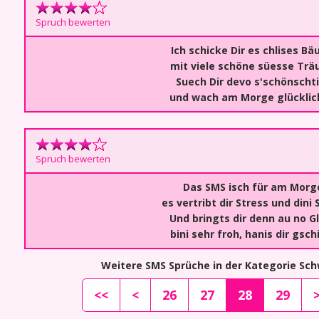
Spruch bewerten
Ich schicke Dir es chlises Bäu
mit viele schöne süesse Träu
Suech Dir devo s'schönschti
und wach am Morge glücklich
Spruch bewerten
Das SMS isch für am Morg
es vertribt dir Stress und dini 
Und bringts dir denn au no G
bini sehr froh, hanis dir gsch
Weitere SMS Sprüche in der Kategorie Sc
<<
<
26
27
28
29