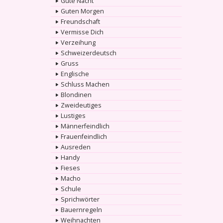
Gute Nacht
Guten Morgen
Freundschaft
Vermisse Dich
Verzeihung
Schweizerdeutsch
Gruss
Englische
Schluss Machen
Blondinen
Zweideutiges
Lustiges
Männerfeindlich
Frauenfeindlich
Ausreden
Handy
Fieses
Macho
Schule
Sprichwörter
Bauernregeln
Weihnachten