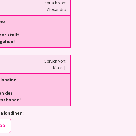
Spruch von:
Alexandra
ine
er stellt
 gehen!
Spruch von:
Klaus J.
londine
an der
eschoben!
 Blondinen:
>>