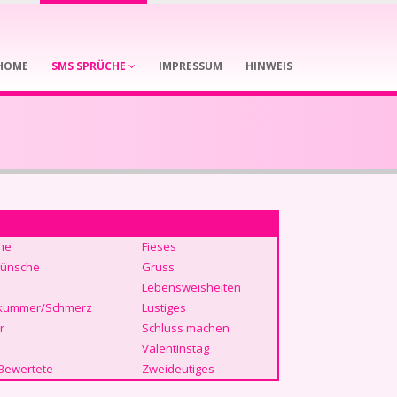
HOME
SMS SPRÜCHE
IMPRESSUM
HINWEIS
he
Fieses
ünsche
Gruss
Lebensweisheiten
kummer/Schmerz
Lustiges
r
Schluss machen
Valentinstag
Bewertete
Zweideutiges