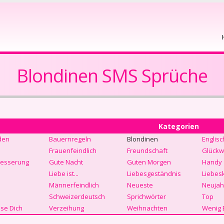
Blondinen SMS Sprüche
Kategorien
den
Bauernregeln
Blondinen
Englisc
Frauenfeindlich
Freundschaft
Glückw
Besserung
Gute Nacht
Guten Morgen
Handy
Liebe ist...
Liebesgeständnis
Liebes
Männerfeindlich
Neueste
Neujah
Schweizerdeutsch
Sprichwörter
Top
se Dich
Verzeihung
Weihnachten
Wenig 