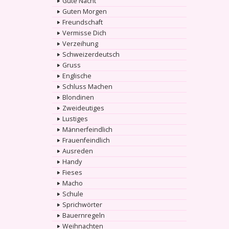
Gute Nacht
Guten Morgen
Freundschaft
Vermisse Dich
Verzeihung
Schweizerdeutsch
Gruss
Englische
Schluss Machen
Blondinen
Zweideutiges
Lustiges
Männerfeindlich
Frauenfeindlich
Ausreden
Handy
Fieses
Macho
Schule
Sprichwörter
Bauernregeln
Weihnachten