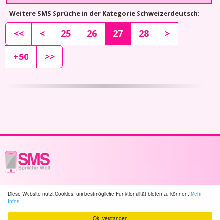
Weitere SMS Sprüche in der Kategorie Schweizerdeutsch:
<<
<
25
26
27
28
>
+50
>>
© 2003 - 2026 -
sms-sprueche-welt.ch
- All rights reserved -
1744 user(s)
Diese Website nutzt Cookies, um bestmögliche Funktionalität bieten zu können.
Mehr
online
Infos
Ok, verstanden
Home
Sitemap