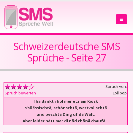
Schweizerdeutsche SMS
Sprüche - Seite 27
Spruch von:
Lollipop
Spruch bewerten
I ha dänkt i hol mer etz am Kiosk
s'süässischtä, schönschtä, wertvollschtä
und beschtä Ding uf dä Wält.
Aber leider hätt mer di nöd chönä chaufä...