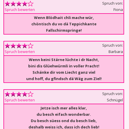
Spruch von:
Fiona
Spruch bewerten
Wenn Blödhait chli mache wür,
chöntisch du vo dä Teppichkante
Fallschirmspringe!
Spruch von:
Barbara
Spruch bewerten
Wenn keini Stärne lüchte i dr Nacht,
bini dis Glüehwürmli in voller Pracht!
Schänke dir vom Liecht ganz viel
und hoff, du gfindsch dä Wäg zum Ziel!
Spruch von:
Schnügel
Spruch bewerten
Jetze isch mer alles klar,
du besch eifach wonderbar.
Du besch süess ond du besch lieb,
deshalb weiss ich, dass ich dech lieb!