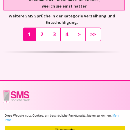
wie ich sie einst hatte?
Weitere SMS Sprüche in der Kategorie Verzeihung und
Entschuldigung:
1
2
3
4
>
>>
© 2003 - 2026 -
sms-sprueche-welt.ch
- All rights reserved -
54 user(s)
Diese Website nutzt Cookies, um bestmögliche Funktionalität bieten zu können.
Mehr
online
Infos
Ok, verstanden