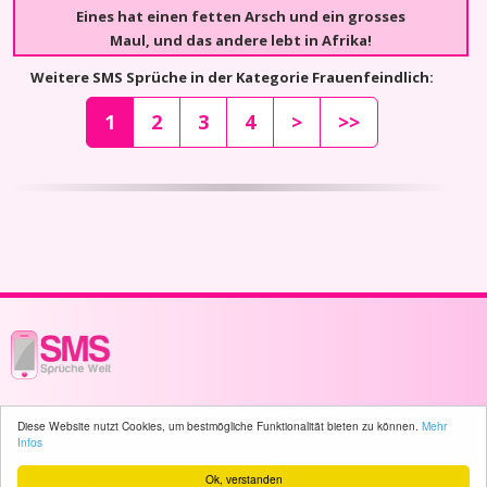
Eines hat einen fetten Arsch und ein grosses
Maul, und das andere lebt in Afrika!
Weitere SMS Sprüche in der Kategorie Frauenfeindlich:
1
2
3
4
>
>>
© 2003 - 2026 -
sms-sprueche-welt.ch
- All rights reserved -
1720 user(s)
Diese Website nutzt Cookies, um bestmögliche Funktionalität bieten zu können.
Mehr
online
Infos
Ok, verstanden
Home
Sitemap