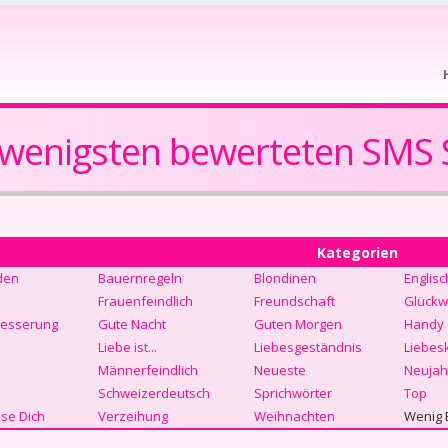
 wenigsten bewerteten SMS 
Kategorien
den
Bauernregeln
Blondinen
Englisc
Frauenfeindlich
Freundschaft
Glückw
Besserung
Gute Nacht
Guten Morgen
Handy
Liebe ist...
Liebesgeständnis
Liebes
Männerfeindlich
Neueste
Neujah
Schweizerdeutsch
Sprichwörter
Top
se Dich
Verzeihung
Weihnachten
Wenig 