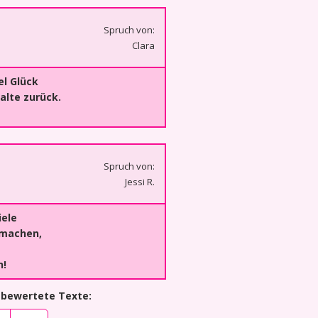
Spruch von:
Clara
el Glück
alte zurück.
Spruch von:
Jessi R.
iele
machen,
n!
 bewertete Texte: