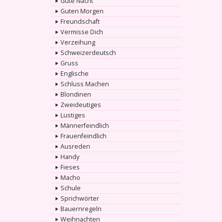
Gute Nacht
Guten Morgen
Freundschaft
Vermisse Dich
Verzeihung
Schweizerdeutsch
Gruss
Englische
Schluss Machen
Blondinen
Zweideutiges
Lustiges
Männerfeindlich
Frauenfeindlich
Ausreden
Handy
Fieses
Macho
Schule
Sprichwörter
Bauernregeln
Weihnachten