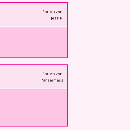
Spruch von:
Jessi R.
Spruch von:
Panzermaus
.
e