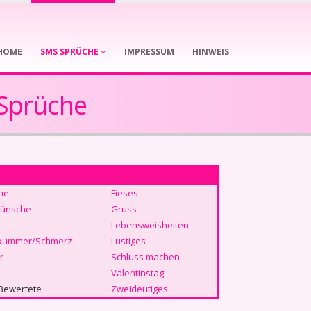
HOME
SMS SPRÜCHE
IMPRESSUM
HINWEIS
Sprüche
he
Fieses
ünsche
Gruss
Lebensweisheiten
kummer/Schmerz
Lustiges
r
Schluss machen
Valentinstag
Bewertete
Zweideutiges