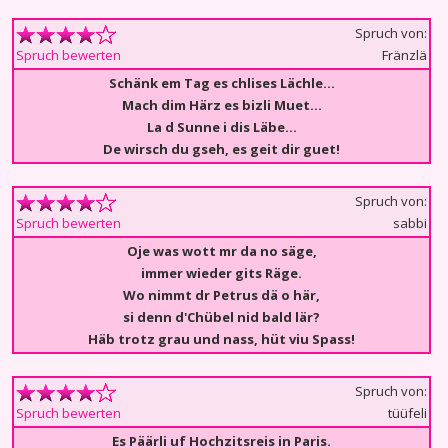
Spruch von:
Fränzlä
Spruch bewerten
Schänk em Tag es chlises Lächle…
Mach dim Härz es bizli Muet…
La d Sunne i dis Läbe…
De wirsch du gseh, es geit dir guet!
Spruch von:
sabbi
Spruch bewerten
Oje was wott mr da no säge,
immer wieder gits Räge.
Wo nimmt dr Petrus dä o här,
si denn d'Chübel nid bald lär?
Häb trotz grau und nass, hüt viu Spass!
Spruch von:
tüüfeli
Spruch bewerten
Es Päärli uf Hochzitsreis in Paris.