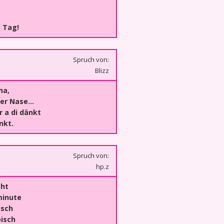
 Tag!
Spruch von:
Blizz
ha,
 der Nase…
 a di dänkt
nkt.
Spruch von:
hp.z
cht
 minute
isch
bisch