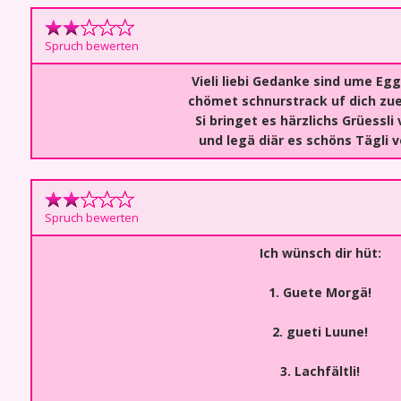
Spruch bewerten
Vieli liebi Gedanke sind ume Eg
chömet schnurstrack uf dich zue
Si bringet es härzlichs Grüessli
und legä diär es schöns Tägli v
Spruch bewerten
Ich wünsch dir hüt:
1. Guete Morgä!
2. gueti Luune!
3. Lachfältli!