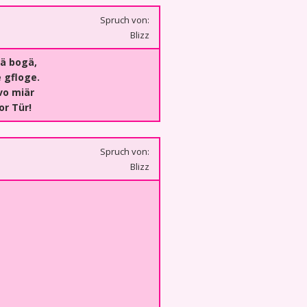
Spruch von:
Blizz
gä bogä,
 gfloge.
 vo miär
or Tür!
Spruch von:
Blizz