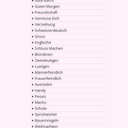
Gute Nacht
Guten Morgen
Freundschaft
Vermisse Dich
Verzeihung
Schweizerdeutsch
Gruss
Englische
Schluss Machen
Blondinen
Zweideutiges
Lustiges
Männerfeindlich
Frauenfeindlich
Ausreden
Handy
Fieses
Macho
Schule
Sprichwörter
Bauernregeln
Weihnachten