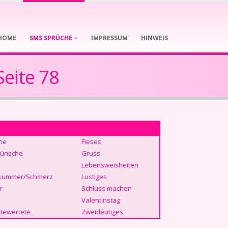
HOME
SMS SPRÜCHE
IMPRESSUM
HINWEIS
eite 78
he
Fieses
ünsche
Gruss
Lebensweisheiten
kummer/Schmerz
Lustiges
r
Schluss machen
Valentinstag
Bewertete
Zweideutiges