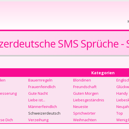
zerdeutsche SMS Sprüche - S
Kategorien
den
Bauernregeln
Blondinen
Englisc
Frauenfeindlich
Freundschaft
Glückw
Besserung
Gute Nacht
Guten Morgen
Handy
Liebe ist...
Liebesgeständnis
Liebes
Männerfeindlich
Neueste
Neujah
Schweizerdeutsch
Sprichwörter
Top
se Dich
Verzeihung
Weihnachten
Wenig 