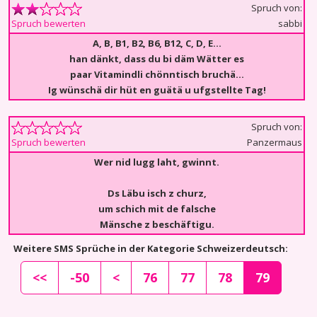
Spruch von:
sabbi
Spruch bewerten
A, B, B1, B2, B6, B12, C, D, E...
han dänkt, dass du bi däm Wätter es
paar Vitamindli chönntisch bruchä…
Ig wünschä dir hüt en guätä u ufgstellte Tag!
Spruch von:
Panzermaus
Spruch bewerten
Wer nid lugg laht, gwinnt.
Ds Läbu isch z churz,
um schich mit de falsche
Mänsche z beschäftigu.
Weitere SMS Sprüche in der Kategorie Schweizerdeutsch:
<<
-50
<
76
77
78
79