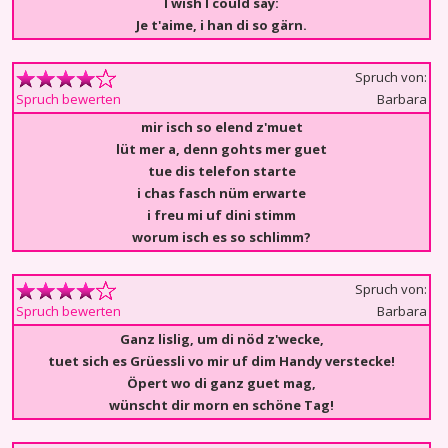
I wish I could say:
Je t'aime, i han di so gärn.
Spruch von:
Barbara
Spruch bewerten
mir isch so elend z'muet
lüt mer a, denn gohts mer guet
tue dis telefon starte
i chas fasch nüm erwarte
i freu mi uf dini stimm
worum isch es so schlimm?
Spruch von:
Barbara
Spruch bewerten
Ganz lislig, um di nöd z'wecke,
tuet sich es Grüessli vo mir uf dim Handy verstecke!
Öpert wo di ganz guet mag,
wünscht dir morn en schöne Tag!