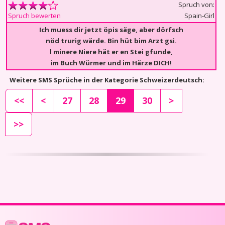
Spruch von:
Spain-Girl
Spruch bewerten
Ich muess dir jetzt öpis säge, aber dörfsch
nöd trurig wärde. Bin hüt bim Arzt gsi.
l minere Niere hät er en Stei gfunde,
im Buch Würmer und im Härze DICH!
Weitere SMS Sprüche in der Kategorie Schweizerdeutsch:
<<
<
27
28
29
30
>
>>