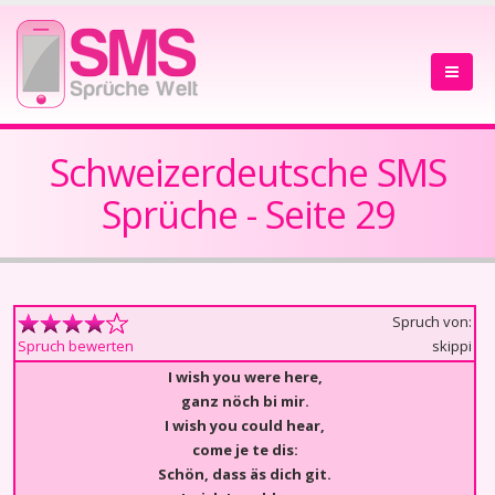
Schweizerdeutsche SMS
Sprüche - Seite 29
Spruch von:
skippi
Spruch bewerten
I wish you were here,
ganz nöch bi mir.
I wish you could hear,
come je te dis:
Schön, dass äs dich git.