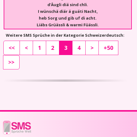
d'Äugli diä sind chli.
I wünschä diär ä guäti Nacht,
heb Sorg und gib uf di acht.
Liäbs Grüässli & warmi Füässli.
Weitere SMS Sprüche in der Kategorie Schweizerdeutsch:
<<
<
1
2
3
4
>
+50
>>