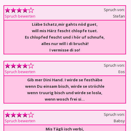
Spruch von:
Stefan
Spruch bewerten
Liäbe Schatz,mir gahts nöd guet,
will mis Härz fescht chlopfe tuet.
Es chlopfed fescht und i hör uf schnufe,
alles nur will i di bruchä!
I vermisse di so!
Spruch von:
Eos
Spruch bewerten
Gib mer Dini Hand. I wirde se festhäbe
wenn Du einsam bisch, wirde se striichle
wenn truurig bisch und wirde se losla,
wenn wosch frei si…
Spruch von:
Babsy
Spruch bewerten
Mis Tägli isch verbi,