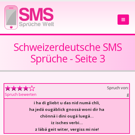
Schweizerdeutsche SMS
Sprüche - Seite 3
Spruch von:
g
Spruch bewerten
i ha di gliebt u das nid numä chli,
ha jedä ougäblick gnossä woni dir ha
chönnä i dini ougä luegä...
iz isches verbi...
z läbä geit witer, vergiss mi nie!