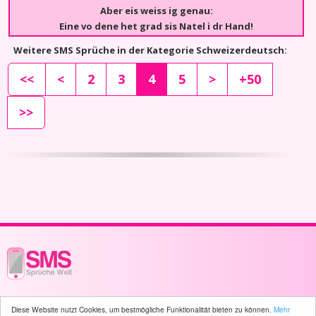
Aber eis weiss ig genau:
Eine vo dene het grad sis Natel i dr Hand!
Weitere SMS Sprüche in der Kategorie Schweizerdeutsch:
<<
<
2
3
4
5
>
+50
>>
© 2003 - 2026 -
sms-sprueche-welt.ch
- All rights reserved -
808 user(s)
Diese Website nutzt Cookies, um bestmögliche Funktionalität bieten zu können.
Mehr