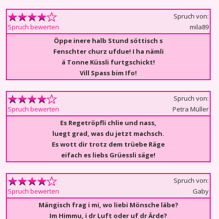
Spruch von:
mila89
Spruch bewerten
Öppe inere halb Stund söttisch s
Fenschter churz ufdue! I ha nämli
ä Tonne Küssli furtgschickt!
Vill Spass bim Ifo!
Spruch von:
Petra Müller
Spruch bewerten
Es Regetröpfli chlie und nass,
luegt grad, was du jetzt machsch.
Es wott dir trotz dem trüebe Räge
eifach es liebs Grüessli säge!
Spruch von:
Gaby
Spruch bewerten
Mängisch frag i mi, wo liebi Mönsche läbe?
Im Himmu, i dr Luft oder uf dr Ärde?