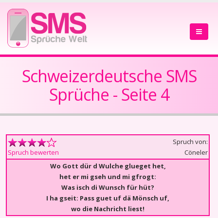
Schweizerdeutsche SMS
Sprüche - Seite 4
Spruch von:
Cöneler
Spruch bewerten
Wo Gott dür d Wulche glueget het,
het er mi gseh und mi gfrogt:
Was isch di Wunsch für hüt?
I ha gseit: Pass guet uf dä Mönsch uf,
wo die Nachricht liest!