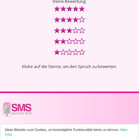
Deine Bewertung:
Klicke auf die Sterne, um den Spruch zu bewerten.
© 2003 - 2026 -
sms-sprueche-welt.ch
- All rights reserved -
1481 user(s)
Diese Website nutzt Cookies, um bestmögliche Funktionalität bieten zu können.
Mehr
online
Infos