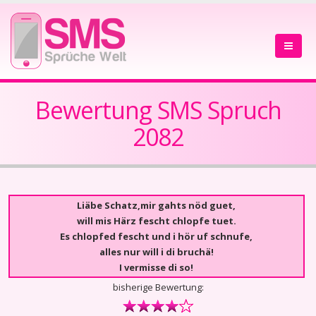
Bewertung SMS Spruch
2082
Liäbe Schatz,mir gahts nöd guet,
will mis Härz fescht chlopfe tuet.
Es chlopfed fescht und i hör uf schnufe,
alles nur will i di bruchä!
I vermisse di so!
bisherige Bewertung: