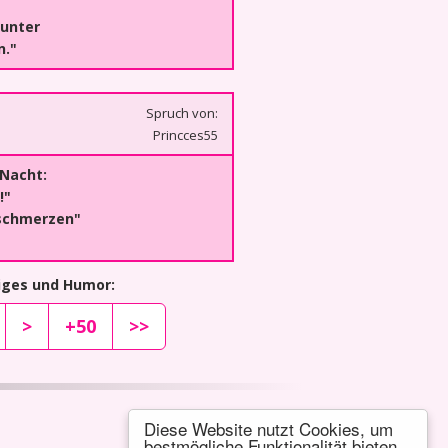
 unter
n."
Spruch von:
Princces55
 Nacht:
!"
fschmerzen"
tiges und Humor:
>
+50
>>
Diese Website nutzt Cookies, um
bestmögliche Funktionalität bieten