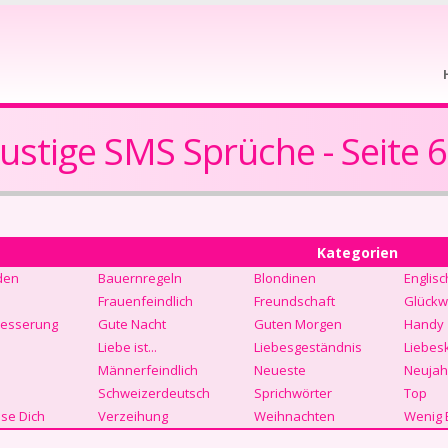
ustige SMS Sprüche - Seite 
Kategorien
den
Bauernregeln
Blondinen
Englisc
Frauenfeindlich
Freundschaft
Glückw
Besserung
Gute Nacht
Guten Morgen
Handy
Liebe ist...
Liebesgeständnis
Liebes
Männerfeindlich
Neueste
Neujah
Schweizerdeutsch
Sprichwörter
Top
se Dich
Verzeihung
Weihnachten
Wenig 