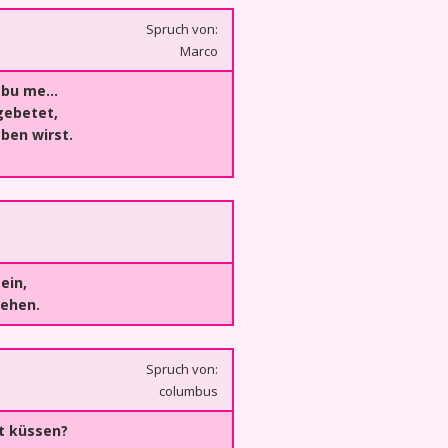
Spruch von:
Marco
bu me...
gebetet,
aben wirst.
ein,
gehen.
Spruch von:
columbus
t küssen?