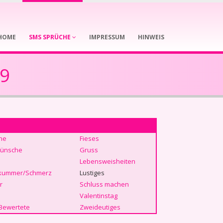
HOME
SMS SPRÜCHE
IMPRESSUM
HINWEIS
69
he
Fieses
ünsche
Gruss
Lebensweisheiten
kummer/Schmerz
Lustiges
r
Schluss machen
Valentinstag
Bewertete
Zweideutiges