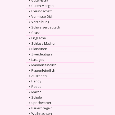
Gute Nacht
Guten Morgen
Freundschaft
Vermisse Dich
Verzeihung
Schweizerdeutsch
Gruss
Englische
Schluss Machen
Blondinen
Zweideutiges
Lustiges
Männerfeindlich
Frauenfeindlich
Ausreden
Handy
Fieses
Macho
Schule
Sprichwörter
Bauernregeln
Weihnachten