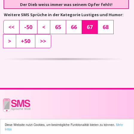
Der Dieb weiss immer was seinem Opfer fehlt!
Weitere SMS Sprüche in der Kategorie Lustiges und Humor:
<<
-50
<
65
66
67
68
>
+50
>>
© 2003 - 2026 -
sms-sprueche-welt.ch
- All rights reserved -
4594 user(s)
Diese Website nutzt Cookies, um bestmögliche Funktionalität bieten zu können.
Mehr
online
Infos