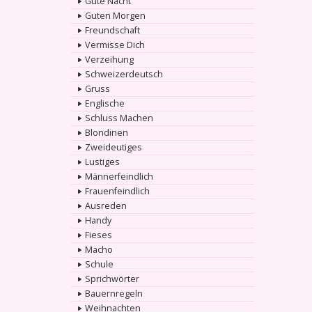
Gute Nacht
Guten Morgen
Freundschaft
Vermisse Dich
Verzeihung
Schweizerdeutsch
Gruss
Englische
Schluss Machen
Blondinen
Zweideutiges
Lustiges
Männerfeindlich
Frauenfeindlich
Ausreden
Handy
Fieses
Macho
Schule
Sprichwörter
Bauernregeln
Weihnachten