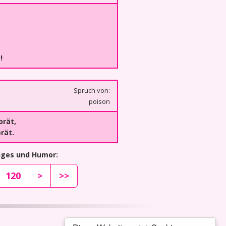
!
Spruch von:
poison
brät,
rät.
tiges und Humor:
120
>
>>