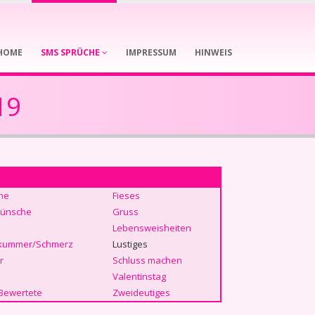
HOME
SMS SPRÜCHE
IMPRESSUM
HINWEIS
19
he
Fieses
ünsche
Gruss
Lebensweisheiten
kummer/Schmerz
Lustiges
r
Schluss machen
Valentinstag
Bewertete
Zweideutiges