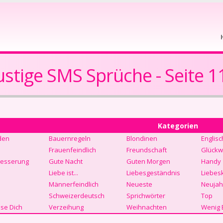
ustige SMS Sprüche - Seite 1
Kategorien
den
Bauernregeln
Blondinen
Englisc
Frauenfeindlich
Freundschaft
Glückw
Besserung
Gute Nacht
Guten Morgen
Handy
Liebe ist...
Liebesgeständnis
Liebes
Männerfeindlich
Neueste
Neujah
Schweizerdeutsch
Sprichwörter
Top
se Dich
Verzeihung
Weihnachten
Wenig 