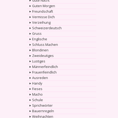
Gute Nacht
Guten Morgen
Freundschaft
Vermisse Dich
Verzeihung
Schweizerdeutsch
Gruss
Englische
Schluss Machen
Blondinen
Zweideutiges
Lustiges
Männerfeindlich
Frauenfeindlich
Ausreden
Handy
Fieses
Macho
Schule
Sprichwörter
Bauernregeln
Weihnachten