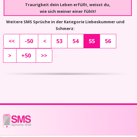
Traurigkeit dein Leben erfüllt, weisst du,
wie sich meiner einer fühlt!
Weitere SMS Sprüche in der Kategorie Liebeskummer und
Schmerz:
<<
-50
<
53
54
55
56
>
+50
>>