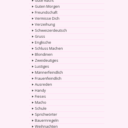
Gute Nacht
Guten Morgen
Freundschaft
Vermisse Dich
Verzeihung
Schweizerdeutsch
Gruss
Englische
Schluss Machen
Blondinen
Zweideutiges
Lustiges
Männerfeindlich
Frauenfeindlich
Ausreden
Handy
Fieses
Macho
Schule
Sprichwörter
Bauernregeln
Weihnachten