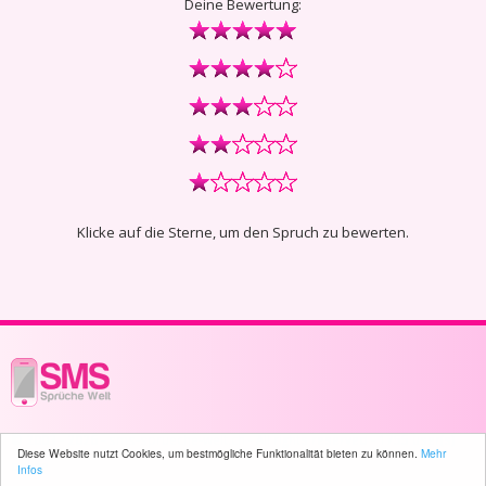
Deine Bewertung:
Klicke auf die Sterne, um den Spruch zu bewerten.
© 2003 - 2026 -
sms-sprueche-welt.ch
- All rights reserved -
1755 user(s)
Diese Website nutzt Cookies, um bestmögliche Funktionalität bieten zu können.
Mehr
online
Infos