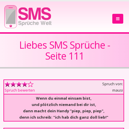
Liebes SMS Sprüche -
Seite 111
Spruch von:
mausi
Spruch bewerten
Wenn du einmal einsam bist,
und plötzlich niemand bei dir ist,
dann macht dein Handy "piep, piep, piep",
denn ich schreib: "ich hab dich ganz doll lieb!"