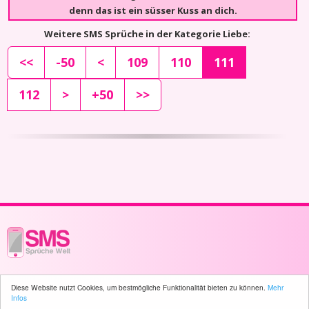
denn das ist ein süsser Kuss an dich.
Weitere SMS Sprüche in der Kategorie Liebe:
<<
-50
<
109
110
111
112
>
+50
>>
© 2003 - 2026 -
sms-sprueche-welt.ch
- All rights reserved -
4580 user(s)
Diese Website nutzt Cookies, um bestmögliche Funktionalität bieten zu können.
Mehr
online
Infos