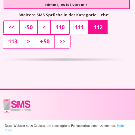
nimms, es ist von mir!
Weitere SMS Sprüche in der Kategorie Liebe:
<<
-50
<
110
111
112
113
>
+50
>>
© 2003 - 2026 -
sms-sprueche-welt.ch
- All rights reserved -
4412 user(s)
Diese Website nutzt Cookies, um bestmögliche Funktionalität bieten zu können.
Mehr
online
Infos