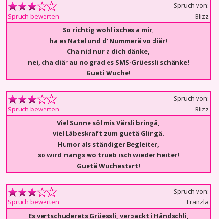
Spruch von:
Blizz
Spruch bewerten
So richtig wohl isches a mir,
ha es Natel und d' Nummerä vo diär!
Cha nid nur a dich dänke,
nei, cha diär au no grad es SMS-Grüessli schänke!
Gueti Wuche!
Spruch von:
Blizz
Spruch bewerten
Viel Sunne söl mis Värsli bringä,
viel Läbeskraft zum guetä Glingä.
Humor als ständiger Begleiter,
so wird mängs wo trüeb isch wieder heiter!
Guetä Wuchestart!
Spruch von:
Fränzlä
Spruch bewerten
Es vertschuderets Grüessli, verpackt i Händschli,