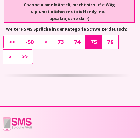
Chappe u ame Mänteli, macht sich uf e Wäg
u plumst nächstens i dis Händy ine…
upsalaa, scho da :-)
Weitere SMS Sprüche in der Kategorie Schweizerdeutsch:
<<
-50
<
73
74
75
76
>
>>