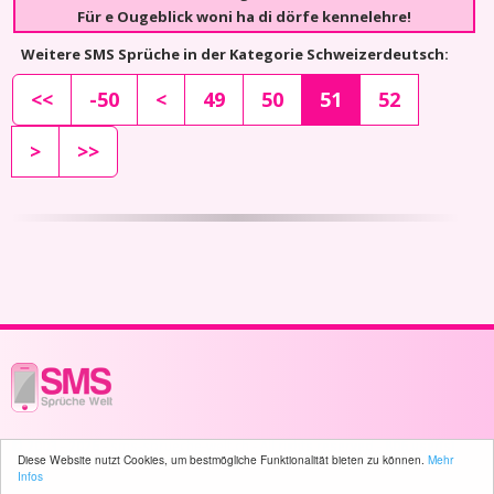
Für e Ougeblick woni ha di dörfe kennelehre!
Weitere SMS Sprüche in der Kategorie Schweizerdeutsch:
<<
-50
<
49
50
51
52
>
>>
© 2003 - 2026 -
sms-sprueche-welt.ch
- All rights reserved -
806 user(s)
Diese Website nutzt Cookies, um bestmögliche Funktionalität bieten zu können.
Mehr
online
Infos