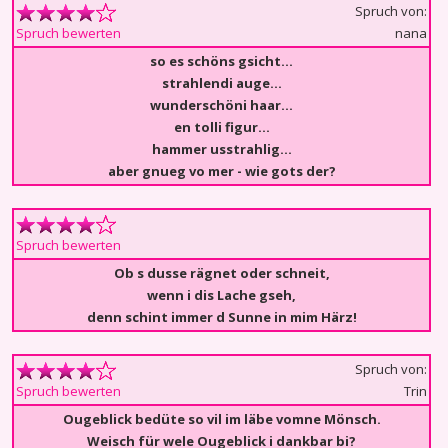
Spruch von:
nana
Spruch bewerten
so es schöns gsicht...
strahlendi auge...
wunderschöni haar...
en tolli figur...
hammer usstrahlig...
aber gnueg vo mer - wie gots der?
Spruch bewerten
Ob s dusse rägnet oder schneit,
wenn i dis Lache gseh,
denn schint immer d Sunne in mim Härz!
Spruch von:
Trin
Spruch bewerten
Ougeblick bedüte so vil im läbe vomne Mönsch.
Weisch für wele Ougeblick i dankbar bi?