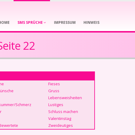
HOME
SMS SPRÜCHE
IMPRESSUM
HINWEIS
eite 22
he
Fieses
ünsche
Gruss
Lebensweisheiten
kummer/Schmerz
Lustiges
r
Schluss machen
Valentinstag
Bewertete
Zweideutiges