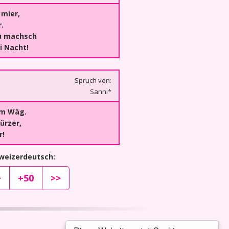
 mier,
.
Du machsch
i Nacht!
Spruch von:
Sanni*
am Wäg.
ürzer,
r!
hweizerdeutsch:
>
+50
>>