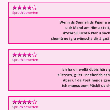
Spruch bewerten
Wenn ds Sünneli ds Pijama a
u dr Mond am Himu steit
d'Stärnli lüchtä klar u sach
chumä no ig u wünschä dir ä guät
Spruch bewerten
Ich ha dir wellä öbbis härzi
süesses, guet ussehends sch
Aber uf dä Post hends gse
ich muess zum Päckli us ch
Spruch bewerten