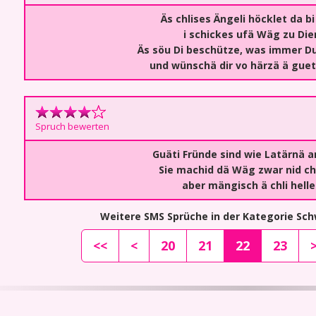
Äs chlises Ängeli höcklet da bi
i schickes ufä Wäg zu Dier
Äs söu Di beschütze, was immer 
und wünschä dir vo härzä ä guet
Spruch bewerten
Guäti Fründe sind wie Latärnä 
Sie machid dä Wäg zwar nid ch
aber mängisch ä chli helle
Weitere SMS Sprüche in der Kategorie Sc
<<
<
20
21
22
23