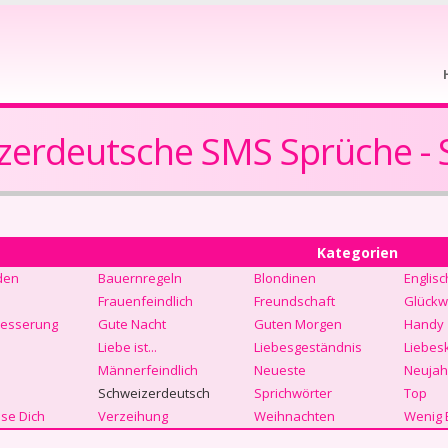
zerdeutsche SMS Sprüche - S
Kategorien
den
Bauernregeln
Blondinen
Englisc
Frauenfeindlich
Freundschaft
Glückw
Besserung
Gute Nacht
Guten Morgen
Handy
Liebe ist...
Liebesgeständnis
Liebes
Männerfeindlich
Neueste
Neujah
Schweizerdeutsch
Sprichwörter
Top
se Dich
Verzeihung
Weihnachten
Wenig 