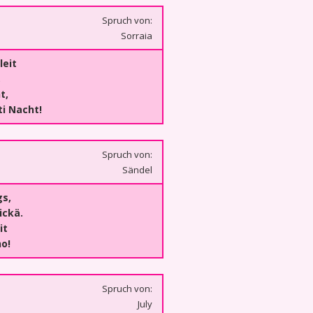
Spruch von:
Sorraia
leit
,
t,
i Nacht!
Spruch von:
Sändel
gs,
ickä.
it
o!
Spruch von:
July