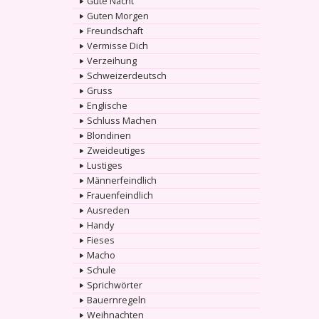
Gute Nacht
Guten Morgen
Freundschaft
Vermisse Dich
Verzeihung
Schweizerdeutsch
Gruss
Englische
Schluss Machen
Blondinen
Zweideutiges
Lustiges
Männerfeindlich
Frauenfeindlich
Ausreden
Handy
Fieses
Macho
Schule
Sprichwörter
Bauernregeln
Weihnachten