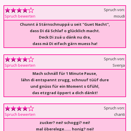
Spruch von:
moudi
Spruch bewerten
Chunnt ä Stärnschnuppä u seit "Guet Nacht",
dass Di dä Schlaf o glücklich macht.
Deck Di zuä u dänk nu dra,
dass mä Di eifach gärn muess ha!
Spruch von:
Svenja
Spruch bewerten
Mach schnäll für 1 Minute Pause,
lähn di entspannt zrugg, schnuuf tüüf dure
und gnüss für ein Moment s Gfühl,
das etzgrad öppert a dich dänkt!
Spruch von:
chanti
Spruch bewerten
zucker? nei! schoggi? nei!
mal öberelege...... honig? nei!