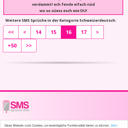
verdammt! ech fende eifach nüd
wo so süess esch wie DU!
Weitere SMS Sprüche in der Kategorie Schweizerdeutsch:
<<
<
14
15
16
17
>
+50
>>
© 2003 - 2026 -
sms-sprueche-welt.ch
- All rights reserved -
42 user(s)
Diese Website nutzt Cookies, um bestmögliche Funktionalität bieten zu können.
Mehr