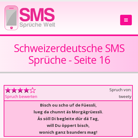
Schweizerdeutsche SMS
Sprüche - Seite 16
Spruch von:
tweety
Spruch bewerten
Bisch ou scho uf de Füessli,
lueg da chunnt äs Morgägrüessli.
Äs söll Di begleite dür dä Tag,
will Du öppert bisch,
wonich ganz bsunders mag!