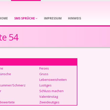
HOME
SMS SPRÜCHE
IMPRESSUM
HINWEIS
te 54
he
Fieses
ünsche
Gruss
Lebensweisheiten
kummer/Schmerz
Lustiges
r
Schluss machen
Valentinstag
Bewertete
Zweideutiges