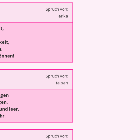
Spruch von:
erika
t,
keit,
,
önnen!
Spruch von:
taipan
egen
gen.
und leer,
hr.
Spruch von: