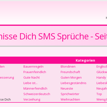
isse Dich SMS Sprüche - Sei
Kategorien
den
Bauernregeln
Blondinen
Englisc
Frauenfeindlich
Freundschaft
Glückw
Besserung
Gute Nacht
Guten Morgen
Handy
Liebe ist...
Liebesgeständnis
Liebes
Männerfeindlich
Neueste
Neujah
Schweizerdeutsch
Sprichwörter
Top
se Dich
Verzeihung
Weihnachten
Wenig 