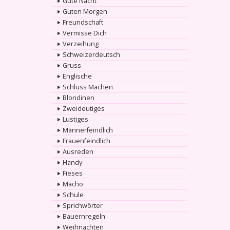
Gute Nacht
Guten Morgen
Freundschaft
Vermisse Dich
Verzeihung
Schweizerdeutsch
Gruss
Englische
Schluss Machen
Blondinen
Zweideutiges
Lustiges
Männerfeindlich
Frauenfeindlich
Ausreden
Handy
Fieses
Macho
Schule
Sprichwörter
Bauernregeln
Weihnachten