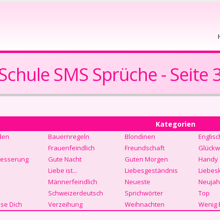
Schule SMS Sprüche - Seite 
Kategorien
den
Bauernregeln
Blondinen
Englisc
Frauenfeindlich
Freundschaft
Glückw
Besserung
Gute Nacht
Guten Morgen
Handy
Liebe ist...
Liebesgeständnis
Liebes
Männerfeindlich
Neueste
Neujah
Schweizerdeutsch
Sprichwörter
Top
se Dich
Verzeihung
Weihnachten
Wenig 