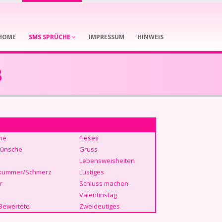
HOME
SMS SPRÜCHE
IMPRESSUM
HINWEIS
3
he
Fieses
ünsche
Gruss
Lebensweisheiten
kummer/Schmerz
Lustiges
r
Schluss machen
Valentinstag
Bewertete
Zweideutiges