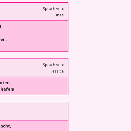
Spruch von:
Ines
d
ien,
Spruch von:
Jessica
nten,
ghafen!
lacht,