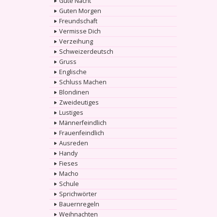
Gute Nacht
Guten Morgen
Freundschaft
Vermisse Dich
Verzeihung
Schweizerdeutsch
Gruss
Englische
Schluss Machen
Blondinen
Zweideutiges
Lustiges
Männerfeindlich
Frauenfeindlich
Ausreden
Handy
Fieses
Macho
Schule
Sprichwörter
Bauernregeln
Weihnachten