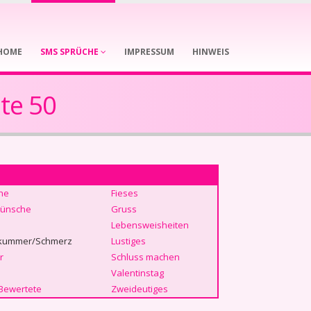
HOME
SMS SPRÜCHE
IMPRESSUM
HINWEIS
te 50
he
Fieses
ünsche
Gruss
Lebensweisheiten
kummer/Schmerz
Lustiges
r
Schluss machen
Valentinstag
Bewertete
Zweideutiges