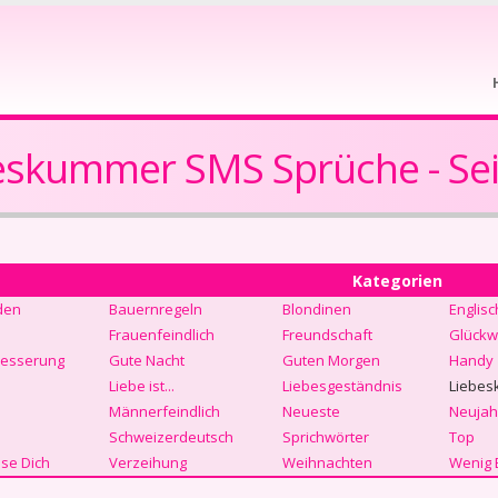
eskummer SMS Sprüche - Sei
Kategorien
den
Bauernregeln
Blondinen
Englisc
Frauenfeindlich
Freundschaft
Glückw
Besserung
Gute Nacht
Guten Morgen
Handy
Liebe ist...
Liebesgeständnis
Liebes
Männerfeindlich
Neueste
Neujah
Schweizerdeutsch
Sprichwörter
Top
se Dich
Verzeihung
Weihnachten
Wenig 