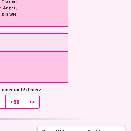
t Tränen
e Angst,
g bin wie
kummer und Schmerz:
>
+50
>>