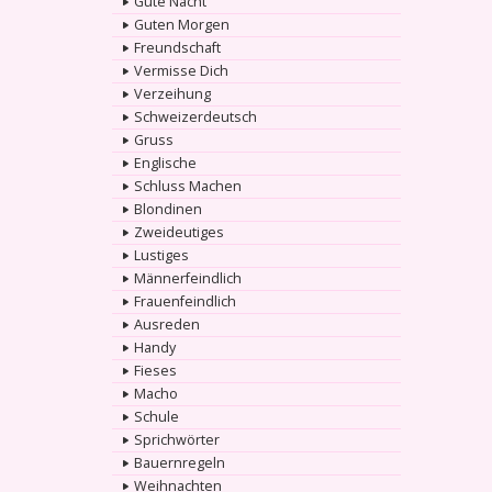
Gute Nacht
Guten Morgen
Freundschaft
Vermisse Dich
Verzeihung
Schweizerdeutsch
Gruss
Englische
Schluss Machen
Blondinen
Zweideutiges
Lustiges
Männerfeindlich
Frauenfeindlich
Ausreden
Handy
Fieses
Macho
Schule
Sprichwörter
Bauernregeln
Weihnachten