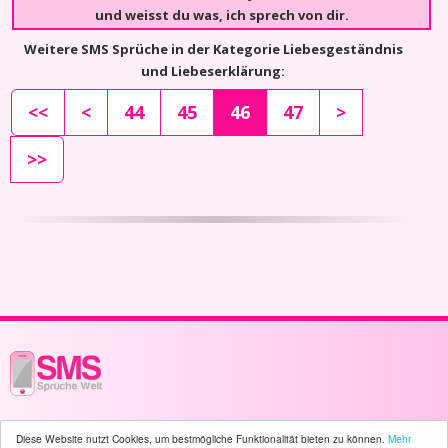
und weisst du was, ich sprech von dir.
Weitere SMS Sprüche in der Kategorie Liebesgeständnis
und Liebeserklärung:
<<
<
44
45
46
47
>
>>
© 2003 - 2026 -
sms-sprueche-welt.ch
- All rights reserved -
808 user(s)
Diese Website nutzt Cookies, um bestmögliche Funktionalität bieten zu können.
Mehr