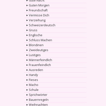
Gute Nacht
Guten Morgen
Freundschaft
Vermisse Dich
Verzeihung
Schweizerdeutsch
Gruss
Englische
Schluss Machen
Blondinen
Zweideutiges
Lustiges
Männerfeindlich
Frauenfeindlich
Ausreden
Handy
Fieses
Macho
Schule
Sprichwörter
Bauernregeln
Weihnachten