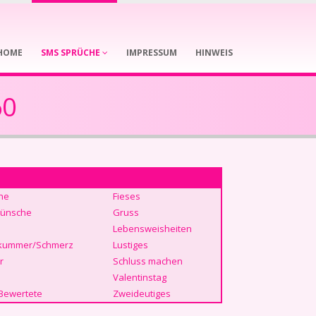
HOME
SMS SPRÜCHE
IMPRESSUM
HINWEIS
60
he
Fieses
ünsche
Gruss
Lebensweisheiten
kummer/Schmerz
Lustiges
r
Schluss machen
Valentinstag
Bewertete
Zweideutiges