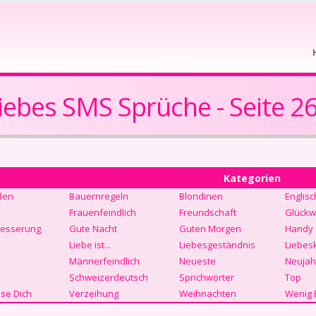
iebes SMS Sprüche - Seite 2
Kategorien
den
Bauernregeln
Blondinen
Englisc
Frauenfeindlich
Freundschaft
Glückw
Besserung
Gute Nacht
Guten Morgen
Handy
Liebe ist...
Liebesgeständnis
Liebes
Männerfeindlich
Neueste
Neujah
Schweizerdeutsch
Sprichwörter
Top
se Dich
Verzeihung
Weihnachten
Wenig 