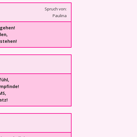
Spruch von:
Paulina
gehen!
den,
rstehen!
ühl,
empfinde!
MS,
atz!