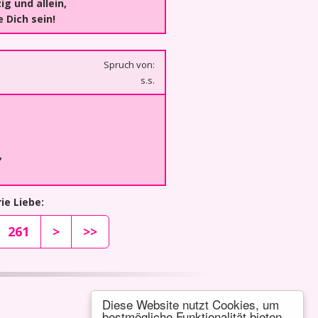
ig und allein,
 Dich sein!
Spruch von:
s.s.
,
ie Liebe:
261
>
>>
Diese Website nutzt Cookies, um
bestmögliche Funktionalität bieten