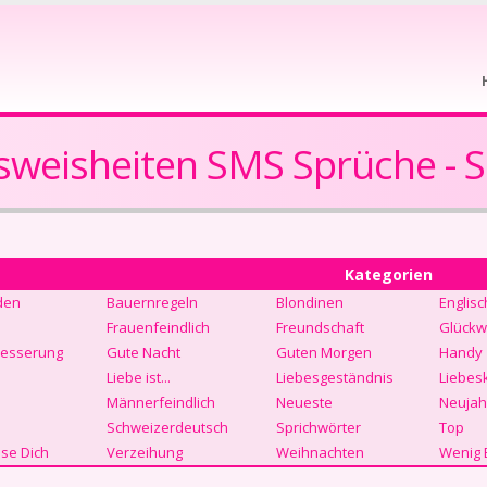
weisheiten SMS Sprüche - S
Kategorien
den
Bauernregeln
Blondinen
Englisc
Frauenfeindlich
Freundschaft
Glückw
Besserung
Gute Nacht
Guten Morgen
Handy
Liebe ist...
Liebesgeständnis
Liebes
Männerfeindlich
Neueste
Neujah
Schweizerdeutsch
Sprichwörter
Top
se Dich
Verzeihung
Weihnachten
Wenig 