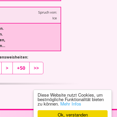
Spruch von:
Ice
n.
n.
en,
en…
bensweisheiten:
>
+50
>>
Diese Website nutzt Cookies, um
bestmögliche Funktionalität bieten
zu können.
Mehr Infos
Ok, verstanden