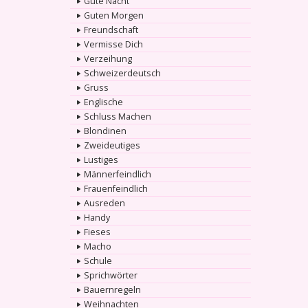
Gute Nacht
Guten Morgen
Freundschaft
Vermisse Dich
Verzeihung
Schweizerdeutsch
Gruss
Englische
Schluss Machen
Blondinen
Zweideutiges
Lustiges
Männerfeindlich
Frauenfeindlich
Ausreden
Handy
Fieses
Macho
Schule
Sprichwörter
Bauernregeln
Weihnachten