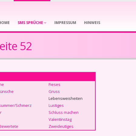
HOME
SMS SPRÜCHE
IMPRESSUM
HINWEIS
eite 52
he
Fieses
ünsche
Gruss
Lebensweisheiten
kummer/Schmerz
Lustiges
r
Schluss machen
Valentinstag
Bewertete
Zweideutiges