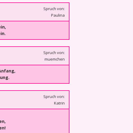
Spruch von:
Paulina
in,
in.
Spruch von:
muemchen
 Anfang,
dung.
Spruch von:
Katrin
en,
en!