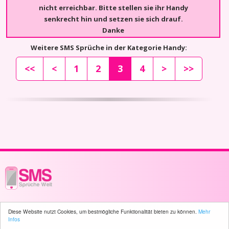
nicht erreichbar. Bitte stellen sie ihr Handy
senkrecht hin und setzen sie sich drauf.
Danke
Weitere SMS Sprüche in der Kategorie Handy:
<<
<
1
2
3
4
>
>>
© 2003 - 2026 -
sms-sprueche-welt.ch
- All rights reserved -
819 user(s)
Diese Website nutzt Cookies, um bestmögliche Funktionalität bieten zu können.
Mehr
online
Infos