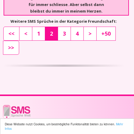
für immer schliesse. Aber selbst dann
bleibst du immer in meinem Herzen.
Weitere SMS Sprüche in der Kategorie Freundschaft:
<<
<
1
2
3
4
>
+50
>>
Diese Website nutzt Cookies, um bestmögliche Funktionalität bieten zu können.
Mehr
© 2003 - 2026 -
sms-sprueche-welt.ch
- All rights reserved -
6 user(s) online
Infos