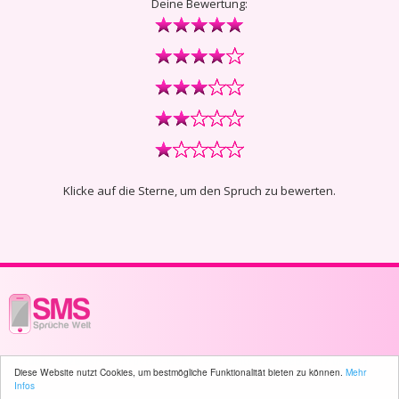
Deine Bewertung:
Klicke auf die Sterne, um den Spruch zu bewerten.
© 2003 - 2026 -
sms-sprueche-welt.ch
- All rights reserved -
137 user(s)
Diese Website nutzt Cookies, um bestmögliche Funktionalität bieten zu können.
Mehr
online
Infos