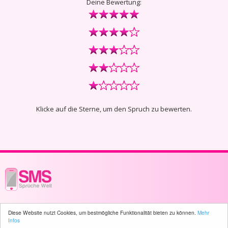
Deine Bewertung:
Klicke auf die Sterne, um den Spruch zu bewerten.
© 2003 - 2026 -
sms-sprueche-welt.ch
- All rights reserved -
122 user(s)
Diese Website nutzt Cookies, um bestmögliche Funktionalität bieten zu können.
Mehr
online
Infos