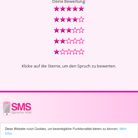
Deine Bewertung:
Klicke auf die Sterne, um den Spruch zu bewerten.
© 2003 - 2026 -
sms-sprueche-welt.ch
- All rights reserved -
112 user(s)
Diese Website nutzt Cookies, um bestmögliche Funktionalität bieten zu können.
Mehr
online
Infos