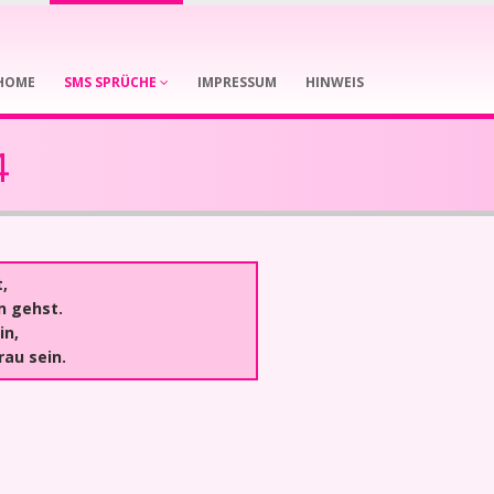
HOME
SMS SPRÜCHE
IMPRESSUM
HINWEIS
4
,
n gehst.
in,
au sein.