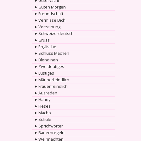
Gute Nacht
Guten Morgen
Freundschaft
Vermisse Dich
Verzeihung
Schweizerdeutsch
Gruss
Englische
Schluss Machen
Blondinen
Zweideutiges
Lustiges
Männerfeindlich
Frauenfeindlich
Ausreden
Handy
Fieses
Macho
Schule
Sprichwörter
Bauernregeln
Weihnachten