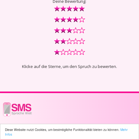
Deine Bewertung:
Klicke auf die Sterne, um den Spruch zu bewerten.
© 2003 - 2026 -
sms-sprueche-welt.ch
- All rights reserved -
297 user(s)
Diese Website nutzt Cookies, um bestmögliche Funktionalität bieten zu können.
Mehr
online
Infos