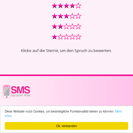
Klicke auf die Sterne, um den Spruch zu bewerten.
© 2003 - 2026 -
sms-sprueche-welt.ch
- All rights reserved -
4416 user(s)
Diese Website nutzt Cookies, um bestmögliche Funktionalität bieten zu können.
Mehr
online
Infos
Ok, verstanden
Home
Sitemap