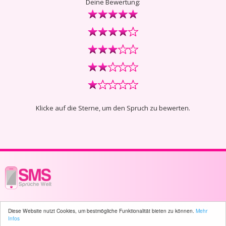
Deine Bewertung:
Klicke auf die Sterne, um den Spruch zu bewerten.
© 2003 - 2026 -
sms-sprueche-welt.ch
- All rights reserved -
269 user(s)
Diese Website nutzt Cookies, um bestmögliche Funktionalität bieten zu können.
Mehr
online
Infos