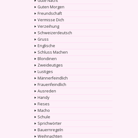
Gute Nacht
Guten Morgen
Freundschaft
Vermisse Dich
Verzeihung
Schweizerdeutsch
Gruss
Englische
Schluss Machen
Blondinen
Zweideutiges
Lustiges
Männerfeindlich
Frauenfeindlich
Ausreden
Handy
Fieses
Macho
Schule
Sprichwörter
Bauernregeln
Weihnachten