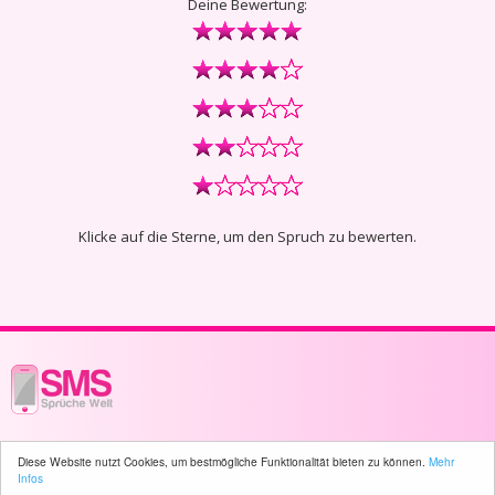
Deine Bewertung:
Klicke auf die Sterne, um den Spruch zu bewerten.
© 2003 - 2026 -
sms-sprueche-welt.ch
- All rights reserved -
28 user(s)
Diese Website nutzt Cookies, um bestmögliche Funktionalität bieten zu können.
Mehr
online
Infos