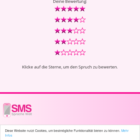
Deine Bewertung:
Klicke auf die Sterne, um den Spruch zu bewerten.
© 2003 - 2026 -
sms-sprueche-welt.ch
- All rights reserved -
38 user(s)
Diese Website nutzt Cookies, um bestmögliche Funktionalität bieten zu können.
Mehr
online
Infos