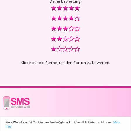
Deine Bewertung:
Klicke auf die Sterne, um den Spruch zu bewerten.
© 2003 - 2026 -
sms-sprueche-welt.ch
- All rights reserved -
4245 user(s)
Diese Website nutzt Cookies, um bestmögliche Funktionalität bieten zu können.
Mehr
online
Infos