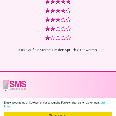
Klicke auf die Sterne, um den Spruch zu bewerten.
© 2003 - 2026 -
sms-sprueche-welt.ch
- All rights reserved -
2320 user(s)
Diese Website nutzt Cookies, um bestmögliche Funktionalität bieten zu können.
Mehr
online
Infos
Ok, verstanden