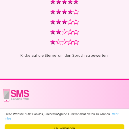
Klicke auf die Sterne, um den Spruch zu bewerten.
© 2003 - 2026 -
sms-sprueche-welt.ch
- All rights reserved -
777 user(s)
Diese Website nutzt Cookies, um bestmögliche Funktionalität bieten zu können.
Mehr
online
Infos
Ok, verstanden