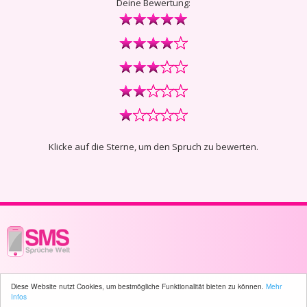
Deine Bewertung:
Klicke auf die Sterne, um den Spruch zu bewerten.
© 2003 - 2026 -
sms-sprueche-welt.ch
- All rights reserved -
4240 user(s)
Diese Website nutzt Cookies, um bestmögliche Funktionalität bieten zu können.
Mehr
online
Infos