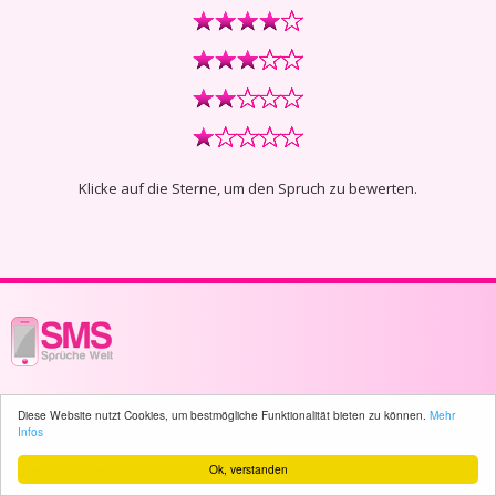
Klicke auf die Sterne, um den Spruch zu bewerten.
© 2003 - 2026 -
sms-sprueche-welt.ch
- All rights reserved -
36 user(s)
Diese Website nutzt Cookies, um bestmögliche Funktionalität bieten zu können.
Mehr
online
Infos
Ok, verstanden
Home
Sitemap